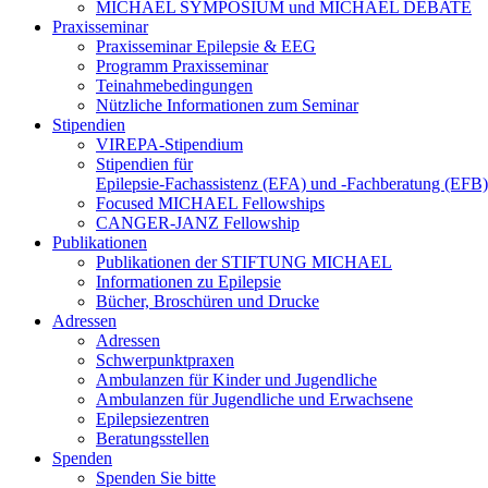
MICHAEL SYMPOSIUM und MICHAEL DEBATE
Praxisseminar
Praxisseminar Epilepsie & EEG
Programm Praxisseminar
Teinahmebedingungen
Nützliche Informationen zum Seminar
Stipendien
VIREPA-Stipendium
Stipendien für
Epilepsie-Fachassistenz (EFA) und -Fachberatung (EFB)
Focused MICHAEL Fellowships
CANGER-JANZ Fellowship
Publikationen
Publikationen der STIFTUNG MICHAEL
Informationen zu Epilepsie
Bücher, Broschüren und Drucke
Adressen
Adressen
Schwerpunktpraxen
Ambulanzen für Kinder und Jugendliche
Ambulanzen für Jugendliche und Erwachsene
Epilepsiezentren
Beratungsstellen
Spenden
Spenden Sie bitte