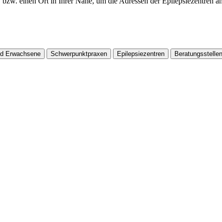
 bzw. einen Ort in Ihrer Nähe, um die Adressen der Epilepsiezentren an
nd Erwachsene
Schwerpunktpraxen
Epilepsiezentren
Beratungsstelle