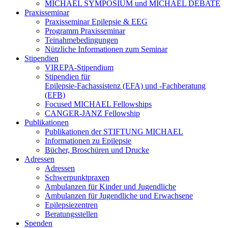
MICHAEL SYMPOSIUM und MICHAEL DEBATE
Praxisseminar
Praxisseminar Epilepsie & EEG
Programm Praxisseminar
Teinahmebedingungen
Nützliche Informationen zum Seminar
Stipendien
VIREPA-Stipendium
Stipendien für
Epilepsie-Fachassistenz (EFA) und -Fachberatung
(EFB)
Focused MICHAEL Fellowships
CANGER-JANZ Fellowship
Publikationen
Publikationen der STIFTUNG MICHAEL
Informationen zu Epilepsie
Bücher, Broschüren und Drucke
Adressen
Adressen
Schwerpunktpraxen
Ambulanzen für Kinder und Jugendliche
Ambulanzen für Jugendliche und Erwachsene
Epilepsiezentren
Beratungsstellen
Spenden