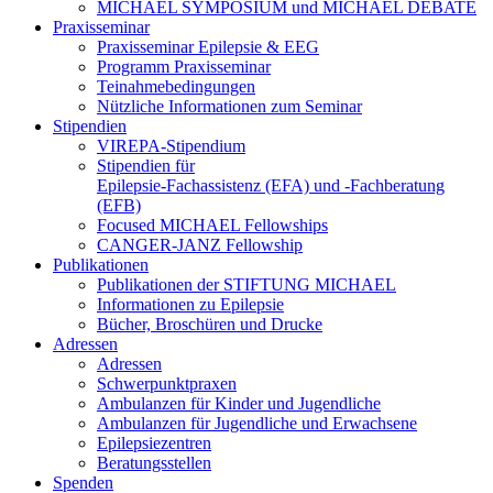
MICHAEL SYMPOSIUM und MICHAEL DEBATE
Praxisseminar
Praxisseminar Epilepsie & EEG
Programm Praxisseminar
Teinahmebedingungen
Nützliche Informationen zum Seminar
Stipendien
VIREPA-Stipendium
Stipendien für
Epilepsie-Fachassistenz (EFA) und -Fachberatung
(EFB)
Focused MICHAEL Fellowships
CANGER-JANZ Fellowship
Publikationen
Publikationen der STIFTUNG MICHAEL
Informationen zu Epilepsie
Bücher, Broschüren und Drucke
Adressen
Adressen
Schwerpunktpraxen
Ambulanzen für Kinder und Jugendliche
Ambulanzen für Jugendliche und Erwachsene
Epilepsiezentren
Beratungsstellen
Spenden