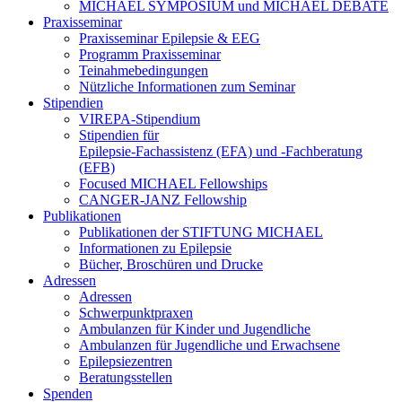
MICHAEL SYMPOSIUM und MICHAEL DEBATE
Praxisseminar
Praxisseminar Epilepsie & EEG
Programm Praxisseminar
Teinahmebedingungen
Nützliche Informationen zum Seminar
Stipendien
VIREPA-Stipendium
Stipendien für
Epilepsie-Fachassistenz (EFA) und -Fachberatung
(EFB)
Focused MICHAEL Fellowships
CANGER-JANZ Fellowship
Publikationen
Publikationen der STIFTUNG MICHAEL
Informationen zu Epilepsie
Bücher, Broschüren und Drucke
Adressen
Adressen
Schwerpunktpraxen
Ambulanzen für Kinder und Jugendliche
Ambulanzen für Jugendliche und Erwachsene
Epilepsiezentren
Beratungsstellen
Spenden