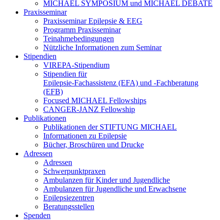
MICHAEL SYMPOSIUM und MICHAEL DEBATE
Praxisseminar
Praxisseminar Epilepsie & EEG
Programm Praxisseminar
Teinahmebedingungen
Nützliche Informationen zum Seminar
Stipendien
VIREPA-Stipendium
Stipendien für
Epilepsie-Fachassistenz (EFA) und -Fachberatung
(EFB)
Focused MICHAEL Fellowships
CANGER-JANZ Fellowship
Publikationen
Publikationen der STIFTUNG MICHAEL
Informationen zu Epilepsie
Bücher, Broschüren und Drucke
Adressen
Adressen
Schwerpunktpraxen
Ambulanzen für Kinder und Jugendliche
Ambulanzen für Jugendliche und Erwachsene
Epilepsiezentren
Beratungsstellen
Spenden