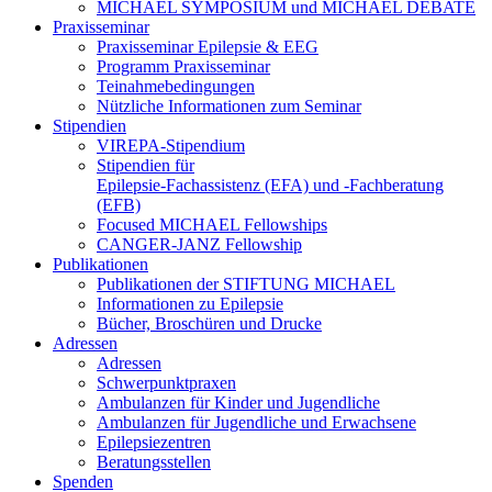
MICHAEL SYMPOSIUM und MICHAEL DEBATE
Praxisseminar
Praxisseminar Epilepsie & EEG
Programm Praxisseminar
Teinahmebedingungen
Nützliche Informationen zum Seminar
Stipendien
VIREPA-Stipendium
Stipendien für
Epilepsie-Fachassistenz (EFA) und -Fachberatung
(EFB)
Focused MICHAEL Fellowships
CANGER-JANZ Fellowship
Publikationen
Publikationen der STIFTUNG MICHAEL
Informationen zu Epilepsie
Bücher, Broschüren und Drucke
Adressen
Adressen
Schwerpunktpraxen
Ambulanzen für Kinder und Jugendliche
Ambulanzen für Jugendliche und Erwachsene
Epilepsiezentren
Beratungsstellen
Spenden