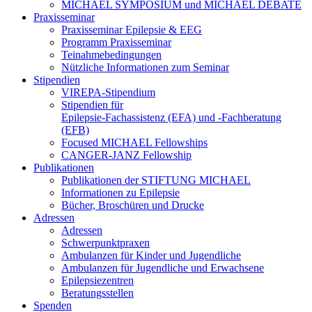
MICHAEL SYMPOSIUM und MICHAEL DEBATE
Praxisseminar
Praxisseminar Epilepsie & EEG
Programm Praxisseminar
Teinahmebedingungen
Nützliche Informationen zum Seminar
Stipendien
VIREPA-Stipendium
Stipendien für
Epilepsie-Fachassistenz (EFA) und -Fachberatung
(EFB)
Focused MICHAEL Fellowships
CANGER-JANZ Fellowship
Publikationen
Publikationen der STIFTUNG MICHAEL
Informationen zu Epilepsie
Bücher, Broschüren und Drucke
Adressen
Adressen
Schwerpunktpraxen
Ambulanzen für Kinder und Jugendliche
Ambulanzen für Jugendliche und Erwachsene
Epilepsiezentren
Beratungsstellen
Spenden