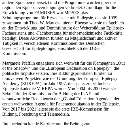
andere Sprachen übersetzt und die Programme wurden über die
regionalen Epilepsievereinigungen verbreitet. Grundlage für die
Entwicklung von FAMOSES war MOSES, das
Schulungsprogramm für Erwachsene mit Epilepsie, das sie 1999
zusammen mit Theo W. May evaluierte. Ebenso war sie maßgeblich
an der Entwicklung und Durchführung der Weiterbildung Epilepsie-
Fachassistenz und -Fachberatung für nicht-medizinische Fachkräfte
beteiligt. Diese Aktivitäten führten zu Mitgliedschaft und aktiver
Tätigkeit in verschiedenen Kommissionen des Deutschen
Gesellschaft für Epileptologie, einschließlich der DRG-
Kommission.
Margarete Pfäfflin engagierte sich weltweit für die Kampagnen „Out
of the Shadow“ und die „European Declaration on Epilepsy“, die
politische Impulse setzten. Ihre Bildungsprioritäten führten zu
innovativen Projekten wie der Gründung der European Epilepsy
Academy (EUREPA) im Jahr 1997, die später zur virtuellen
Epilepsieakademie VIREPA wurde. Von 2004 bis 2009 war sie
Sekretärin der Kommission für Bildung der ILAE und
verantwortliche Redakteurin der „Global Education Agenda“, der
ersten weltweiten Agenda für Patientenedukation in der Epilepsie.
Von 2017 bis 2021 leitete sie die erste IBE-Kommission für
Bildung, Forschung und Telemedizin.
Ihre beeindruckende Karriere und ihr Beitrag zur