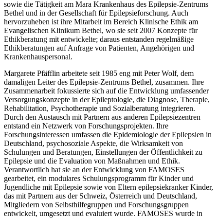
sowie die Tätigkeit am Mara Krankenhaus des Epilepsie-Zentrums
Bethel und in der Gesellschaft für Epilepsieforschung. Auch
hervorzuheben ist ihre Mitarbeit im Bereich Klinische Ethik am
Evangelischen Klinikum Bethel, wo sie seit 2007 Konzepte für
Ethikberatung mit entwickelte; daraus entstanden regelmäßige
Ethikberatungen auf Anfrage von Patienten, Angehörigen und
Krankenhauspersonal.
Margarete Pfäfflin arbeitete seit 1985 eng mit Peter Wolf, dem
damaligen Leiter des Epilepsie-Zentrums Bethel, zusammen. Ihre
Zusammenarbeit fokussierte sich auf die Entwicklung umfassender
Versorgungskonzepte in der Epileptologie, die Diagnose, Therapie,
Rehabilitation, Psychotherapie und Sozialberatung integrieren.
Durch den Austausch mit Partnern aus anderen Epilepsiezentren
entstand ein Netzwerk von Forschungsprojekten. Ihre
Forschungsinteressen umfassen die Epidemiologie der Epilepsien in
Deutschland, psychosoziale Aspekte, die Wirksamkeit von
Schulungen und Beratungen, Einstellungen der Öffentlichkeit zu
Epilepsie und die Evaluation von Maßnahmen und Ethik.
Verantwortlich hat sie an der Entwicklung von FAMOSES
gearbeitet, ein modulares Schulungsprogramm für Kinder und
Jugendliche mit Epilepsie sowie von Eltern epilepsiekranker Kinder,
das mit Partnern aus der Schweiz, Österreich und Deutschland,
Mitgliedern von Selbsthilfegruppen und Forschungsgruppen
entwickelt, umgesetzt und evaluiert wurde. FAMOSES wurde in