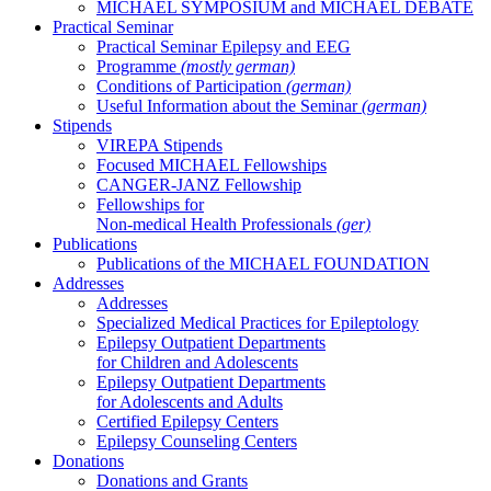
MICHAEL SYMPOSIUM and MICHAEL DEBATE
Practical Seminar
Practical Seminar Epilepsy and EEG
Programme
(mostly german)
Conditions of Participation
(german)
Useful Information about the Seminar
(german)
Stipends
VIREPA Stipends
Focused MICHAEL Fellowships
CANGER-JANZ Fellowship
Fellowships for
Non-medical Health Professionals
(ger)
Publications
Publications of the MICHAEL FOUNDATION
Addresses
Addresses
Specialized Medical Practices for Epileptology
Epilepsy Outpatient Departments
for Children and Adolescents
Epilepsy Outpatient Departments
for Adolescents and Adults
Certified Epilepsy Centers
Epilepsy Counseling Centers
Donations
Donations and Grants