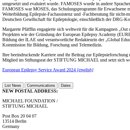
umgesetzt und evaluiert wurde. FAMOSES wurde in andere Sprachen ü
FAMOSES war MOSES, das Schulungsprogramm für Erwachsene mit Ep
Weiterbildung Epilepsie-Fachassistenz und -Fachberatung für nicht-me
Deutschen Gesellschaft für Epileptologie, einschließlich der DRG-K
Margarete Pfäfflin engagierte sich weltweit für die Kampagnen „Out o
Projekten wie der Gründung der European Epilepsy Academy (EUREPA
Bildung der ILAE und verantwortliche Redakteurin der „Global Educat
Kommission für Bildung, Forschung und Telemedizin.
Ihre beeindruckende Karriere und ihr Beitrag zur Epilepsieforschung
Mitglied im Stiftungsrat der STIFTUNG MICHAEL und setzt sich weiter
European Epilepsy Service Award 2024
[english]
List News
Communications
Dates
NEW POSTAL ADDRESS:
MICHAEL FOUNDATION /
STIFTUNG MICHAEL
Post Box 20 04 07
13514 Berlin
Germany