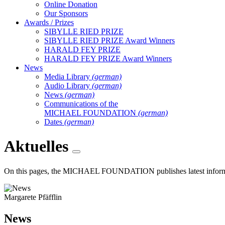
Online Donation
Our Sponsors
Awards / Prizes
SIBYLLE RIED PRIZE
SIBYLLE RIED PRIZE Award Winners
HARALD FEY PRIZE
HARALD FEY PRIZE Award Winners
News
Media Library
(german)
Audio Library
(german)
News
(german)
Communications of the
MICHAEL FOUNDATION
(german)
Dates
(german)
Aktuelles
On this pages, the MICHAEL FOUNDATION publishes latest information 
Margarete Pfäfflin
News