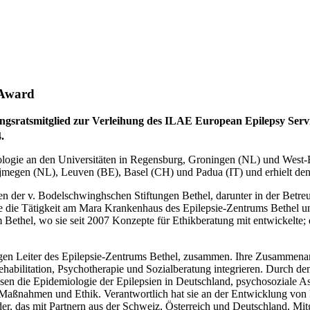
 Award
sratsmitglied zur Verleihung des ILAE European Epilepsy Servic
.
ologie an den Universitäten in Regensburg, Groningen (NL) und West-Be
ijmegen (NL), Leuven (BE), Basel (CH) und Padua (IT) und erhielt den 
hen der v. Bodelschwinghschen Stiftungen Bethel, darunter in der Bet
 die Tätigkeit am Mara Krankenhaus des Epilepsie-Zentrums Bethel und
 Bethel, wo sie seit 2007 Konzepte für Ethikberatung mit entwickelte
ligen Leiter des Epilepsie-Zentrums Bethel, zusammen. Ihre Zusammenar
habilitation, Psychotherapie und Sozialberatung integrieren. Durch de
sen die Epidemiologie der Epilepsien in Deutschland, psychosoziale 
von Maßnahmen und Ethik. Verantwortlich hat sie an der Entwicklung 
der, das mit Partnern aus der Schweiz, Österreich und Deutschland, Mi