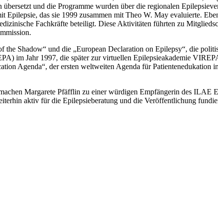
bersetzt und die Programme wurden über die regionalen Epilepsievere
ilepsie, das sie 1999 zusammen mit Theo W. May evaluierte. Ebens
dizinische Fachkräfte beteiligt. Diese Aktivitäten führten zu Mitglied
ommission.
f the Shadow“ und die „European Declaration on Epilepsy“, die politisc
) im Jahr 1997, die später zur virtuellen Epilepsieakademie VIREPA
ion Agenda“, der ersten weltweiten Agenda für Patientenedukation in de
 machen Margarete Pfäfflin zu einer würdigen Empfängerin des ILAE Eu
hin aktiv für die Epilepsieberatung und die Veröffentlichung fundiert