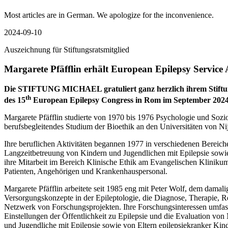
Most articles are in German. We apologize for the inconvenience.
2024-09-10
Auszeichnung für Stiftungsratsmitglied
Margarete Pfäfflin erhält European Epilepsy Service
Die STIFTUNG MICHAEL gratuliert ganz herzlich ihrem Stiftung
th
des 15
European Epilepsy Congress in Rom im September 2024
Margarete Pfäfflin studierte von 1970 bis 1976 Psychologie und Sozi
berufsbegleitendes Studium der Bioethik an den Universitäten von N
Ihre beruflichen Aktivitäten begannen 1977 in verschiedenen Bereic
Langzeitbetreuung von Kindern und Jugendlichen mit Epilepsie sowie
ihre Mitarbeit im Bereich Klinische Ethik am Evangelischen Klinikum
Patienten, Angehörigen und Krankenhauspersonal.
Margarete Pfäfflin arbeitete seit 1985 eng mit Peter Wolf, dem dama
Versorgungskonzepte in der Epileptologie, die Diagnose, Therapie, Re
Netzwerk von Forschungsprojekten. Ihre Forschungsinteressen umfas
Einstellungen der Öffentlichkeit zu Epilepsie und die Evaluation 
und Jugendliche mit Epilepsie sowie von Eltern epilepsiekranker Kin