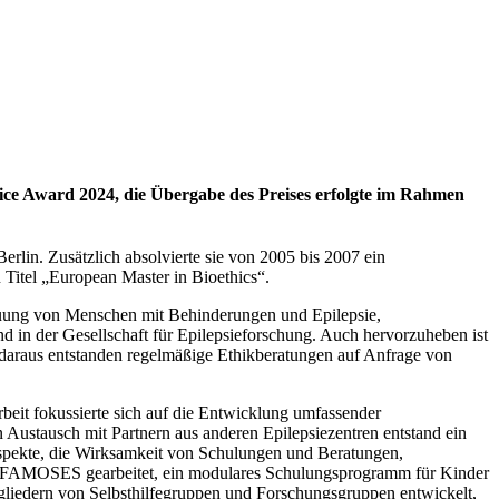
e Award 2024, die Übergabe des Preises erfolgte im Rahmen
rlin. Zusätzlich absolvierte sie von 2005 bis 2007 ein
Titel „European Master in Bioethics“.
reuung von Menschen mit Behinderungen und Epilepsie,
 in der Gesellschaft für Epilepsieforschung. Auch hervorzuheben ist
; daraus entstanden regelmäßige Ethikberatungen auf Anfrage von
beit fokussierte sich auf die Entwicklung umfassender
n Austausch mit Partnern aus anderen Epilepsiezentren entstand ein
Aspekte, die Wirksamkeit von Schulungen und Beratungen,
von FAMOSES gearbeitet, ein modulares Schulungsprogramm für Kinder
tgliedern von Selbsthilfegruppen und Forschungsgruppen entwickelt,