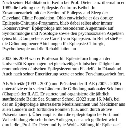
Nach seiner Habilitation in Berlin bei Prof. Dieter Janz übernahm er
1985 die Leitung des Epilepsie-Zentrums Bethel. In
Zusammenarbeit mit der Section of Epilepsy and Sleep der
Cleveland Clinic Foundation, Ohio entwickelte er das dortige
Epilepsie-Chirurgie-Programm, blieb dabei selbst aber immer
„konservativer“ Epileptologe mit besonderem Augenmerk auf
Syndromologie und Nosologie sowie den psychosozialen Aspekten
(einschl. „Comprehensive Care“) von Epilepsien. In Bethel stieß er
die Gründung neuer Abteilungen für Epilepsie-Chirurgie,
Psychotherapie und die Rehabilitation an.
2003 bis 2009 war er Professor für Epilesieforschung an der
Universität Kopenhagen bei gleichzeitiger klinischer Tätigkeit am
renommierten dänischen Epilepsiezentrum Filadelfia in Dianalund.
Auch nach seiner Emeritierung setzte er seine Forschungsarbeit fort.
Als Sekretär (1993 - 2001) und Präsident der ILAE (2005 - 2009)
unterstützte er in vielen Ländern die Gründung nationaler Sektionen
(Chapter) der ILAE. Er startete und organisierte die jährlich
stattfindende Baltic Sea Summer School (2023 zum 16. Mal), bei
der an Epileptologie interessierte Medizinerinnen und Mediziner aus
allen Ländern sich fortbilden konnten (u.a. auch durch aktive
Präsentationen). Überhaupt ist ihm die epileptologische Fort- und
Weiterbildung ein sehr hohes Anliegen, das auch gefördert wird
durch die „Prof. Dr. Peter und Jytte Wolf – Stiftung für Epilepsie“.