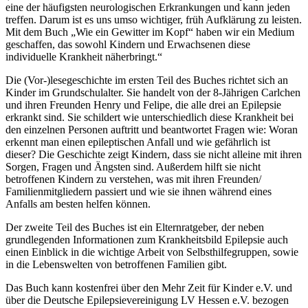
eine der häufigsten neurologischen Erkrankungen und kann jeden
treffen. Darum ist es uns umso wichtiger, früh Aufklärung zu leisten.
Mit dem Buch „Wie ein Gewitter im Kopf“ haben wir ein Medium
geschaffen, das sowohl Kindern und Erwachsenen diese
individuelle Krankheit näherbringt.“
Die (Vor-)lesegeschichte im ersten Teil des Buches richtet sich an
Kinder im Grundschulalter. Sie handelt von der 8-Jährigen Carlchen
und ihren Freunden Henry und Felipe, die alle drei an Epilepsie
erkrankt sind. Sie schildert wie unterschiedlich diese Krankheit bei
den einzelnen Personen auftritt und beantwortet Fragen wie: Woran
erkennt man einen epileptischen Anfall und wie gefährlich ist
dieser? Die Geschichte zeigt Kindern, dass sie nicht alleine mit ihren
Sorgen, Fragen und Ängsten sind. Außerdem hilft sie nicht
betroffenen Kindern zu verstehen, was mit ihren Freunden/
Familienmitgliedern passiert und wie sie ihnen während eines
Anfalls am besten helfen können.
Der zweite Teil des Buches ist ein Elternratgeber, der neben
grundlegenden Informationen zum Krankheitsbild Epilepsie auch
einen Einblick in die wichtige Arbeit von Selbsthilfegruppen, sowie
in die Lebenswelten von betroffenen Familien gibt.
Das Buch kann kostenfrei über den Mehr Zeit für Kinder e.V. und
über die Deutsche Epilepsievereinigung LV Hessen e.V. bezogen