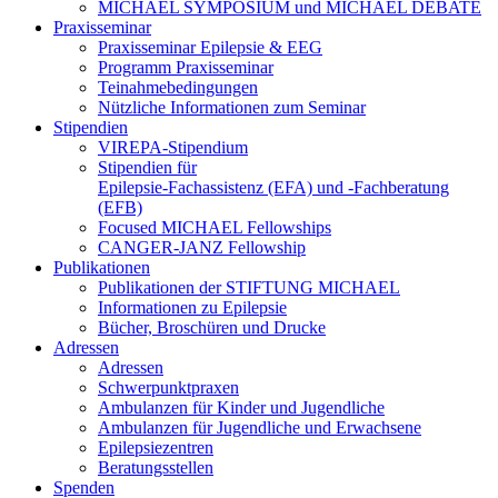
MICHAEL SYMPOSIUM und MICHAEL DEBATE
Praxisseminar
Praxisseminar Epilepsie & EEG
Programm Praxisseminar
Teinahmebedingungen
Nützliche Informationen zum Seminar
Stipendien
VIREPA-Stipendium
Stipendien für
Epilepsie-Fachassistenz (EFA) und -Fachberatung
(EFB)
Focused MICHAEL Fellowships
CANGER-JANZ Fellowship
Publikationen
Publikationen der STIFTUNG MICHAEL
Informationen zu Epilepsie
Bücher, Broschüren und Drucke
Adressen
Adressen
Schwerpunktpraxen
Ambulanzen für Kinder und Jugendliche
Ambulanzen für Jugendliche und Erwachsene
Epilepsiezentren
Beratungsstellen
Spenden