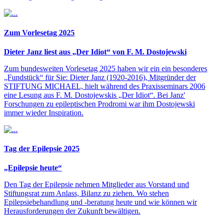
Zum Vorlesetag 2025
Dieter Janz liest aus „Der Idiot“ von F. M. Dostojewski
Zum bundesweiten Vorlesetag 2025 haben wir ein ein besonderes
„Fundstück“ für Sie: Dieter Janz (1920-2016), Mitgründer der
STIFTUNG MICHAEL, hielt während des Praxisseminars 2006
eine Lesung aus F. M. Dostojewskis „Der Idiot“. Bei Janz'
Forschungen zu epileptischen Prodromi war ihm Dostojewski
immer wieder Inspiration.
Tag der Epilepsie 2025
„Epilepsie heute“
Den Tag der Epilepsie nehmen Mitglieder aus Vorstand und
Stiftungsrat zum Anlass, Bilanz zu ziehen. Wo stehen
Epilepsiebehandlung und -beratung heute und wie können wir
Herausforderungen der Zukunft bewältigen.