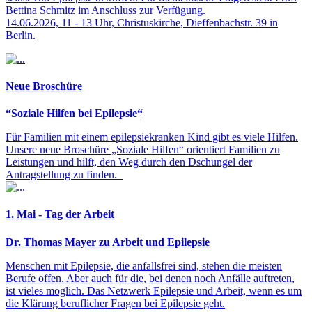
Bettina Schmitz im Anschluss zur Verfügung.
14.06.2026, 11 - 13 Uhr, Christuskirche, Dieffenbachstr. 39 in
Berlin.
Neue Broschüre
“Soziale Hilfen bei Epilepsie“
Für Familien mit einem epilepsiekranken Kind gibt es viele Hilfen.
Unsere neue Broschüre „Soziale Hilfen“ orientiert Familien zu
Leistungen und hilft, den Weg durch den Dschungel der
Antragstellung zu finden.
1. Mai - Tag der Arbeit
Dr. Thomas Mayer zu Arbeit und Epilepsie
Menschen mit Epilepsie, die anfallsfrei sind, stehen die meisten
Berufe offen. Aber auch für die, bei denen noch Anfälle auftreten,
ist vieles möglich. Das Netzwerk Epilepsie und Arbeit, wenn es um
die Klärung beruflicher Fragen bei Epilepsie geht.