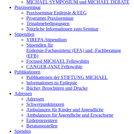
MICHAEL SYMPOSIUM und MICHAEL DEBATE
Praxisseminar
Praxisseminar Epilepsie & EEG
Programm Praxisseminar
Teinahmebedingungen
Nützliche Informationen zum Seminar
Stipendien
VIREPA-Stipendium
Stipendien für
Epilepsie-Fachassistenz (EFA) und -Fachberatung
(EFB)
Focused MICHAEL Fellowships
CANGER-JANZ Fellowship
Publikationen
Publikationen der STIFTUNG MICHAEL
Informationen zu Epilepsie
Bücher, Broschüren und Drucke
Adressen
Adressen
Schwerpunktpraxen
Ambulanzen für Kinder und Jugendliche
Ambulanzen für Jugendliche und Erwachsene
Epilepsiezentren
Beratungsstellen
Spenden