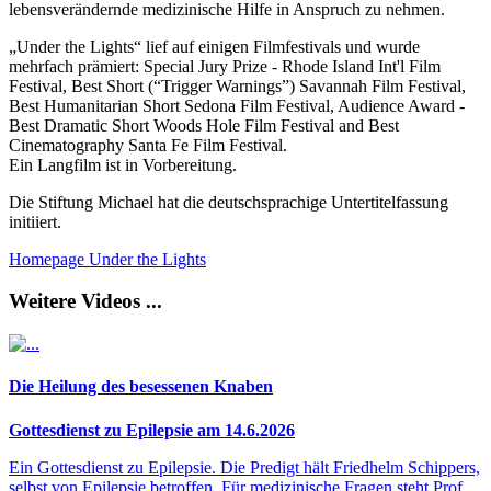
lebensverändernde medizinische Hilfe in Anspruch zu nehmen.
„Under the Lights“ lief auf einigen Filmfestivals und wurde
mehrfach prämiert: Special Jury Prize - Rhode Island Int'l Film
Festival, Best Short (“Trigger Warnings”) Savannah Film Festival,
Best Humanitarian Short Sedona Film Festival, Audience Award -
Best Dramatic Short Woods Hole Film Festival and Best
Cinematography Santa Fe Film Festival.
Ein Langfilm ist in Vorbereitung.
Die Stiftung Michael hat die deutschsprachige Untertitelfassung
initiiert.
Homepage Under the Lights
Weitere Videos ...
Die Heilung des besessenen Knaben
Gottesdienst zu Epilepsie am 14.6.2026
Ein Gottesdienst zu Epilepsie. Die Predigt hält Friedhelm Schippers,
selbst von Epilepsie betroffen. Für medizinische Fragen steht Prof.