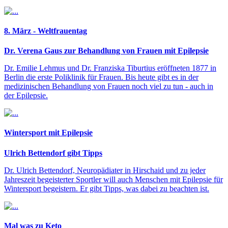
8. März - Weltfrauentag
Dr. Verena Gaus zur Behandlung von Frauen mit Epilepsie
Dr. Emilie Lehmus und Dr. Franziska Tiburtius eröffneten 1877 in
Berlin die erste Poliklinik für Frauen. Bis heute gibt es in der
medizinischen Behandlung von Frauen noch viel zu tun - auch in
der Epilepsie.
Wintersport mit Epilepsie
Ulrich Bettendorf gibt Tipps
Dr. Ulrich Bettendorf, Neuropädiater in Hirschaid und zu jeder
Jahreszeit begeisterter Sportler will auch Menschen mit Epilepsie für
Wintersport begeistern. Er gibt Tipps, was dabei zu beachten ist.
Mal was zu Keto