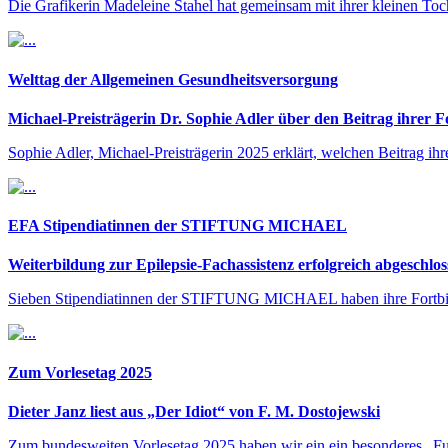
Die Grafikerin Madeleine Stahel hat gemeinsam mit ihrer kleinen 
Welttag der Allgemeinen Gesundheitsversorgung
Michael-Preisträgerin Dr. Sophie Adler über den Beitrag ihrer 
Sophie Adler, Michael-Preisträgerin 2025 erklärt, welchen Beitrag ih
EFA Stipendiatinnen der STIFTUNG MICHAEL
Weiterbildung zur Epilepsie-Fachassistenz erfolgreich abgeschlo
Sieben Stipendiatinnen der STIFTUNG MICHAEL haben ihre Fortbildu
Zum Vorlesetag 2025
Dieter Janz liest aus „Der Idiot“ von F. M. Dostojewski
Zum bundesweiten Vorlesetag 2025 haben wir ein ein besonderes „F