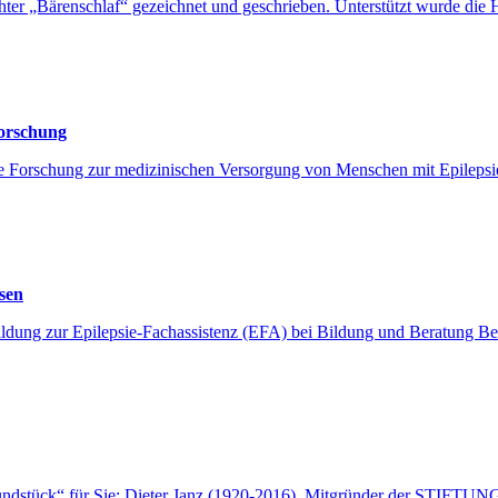
Tochter „Bärenschlaf“ gezeichnet und geschrieben. Unterstützt wurde
Forschung
re Forschung zur medizinischen Versorgung von Menschen mit Epilepsie 
ssen
ng zur Epilepsie-Fachassistenz (EFA) bei Bildung und Beratung Beth
undstück“ für Sie: Dieter Janz (1920-2016), Mitgründer der STIFTU