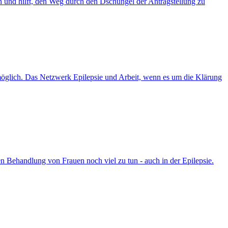
en und hilft, den Weg durch den Dschungel der Antragstellung zu
es möglich. Das Netzwerk Epilepsie und Arbeit, wenn es um die Klärung
hen Behandlung von Frauen noch viel zu tun - auch in der Epilepsie.