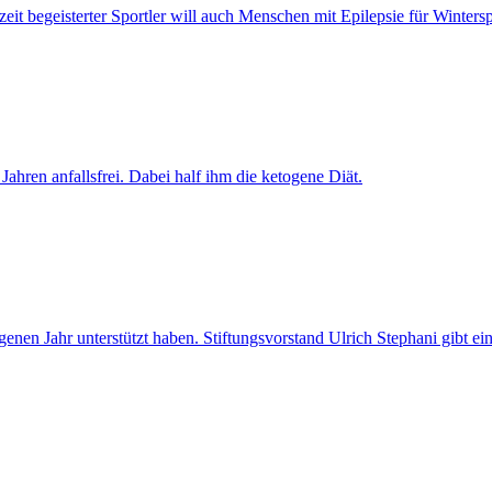
eit begeisterter Sportler will auch Menschen mit Epilepsie für Winterspo
hren anfallsfrei. Dabei half ihm die ketogene Diät.
 Jahr unterstützt haben. Stiftungsvorstand Ulrich Stephani gibt eine