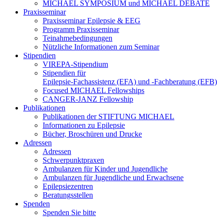
MICHAEL SYMPOSIUM und MICHAEL DEBATE
Praxisseminar
Praxisseminar Epilepsie & EEG
Programm Praxisseminar
Teinahmebedingungen
Nützliche Informationen zum Seminar
Stipendien
VIREPA-Stipendium
Stipendien für
Epilepsie-Fachassistenz (EFA) und -Fachberatung (EFB)
Focused MICHAEL Fellowships
CANGER-JANZ Fellowship
Publikationen
Publikationen der STIFTUNG MICHAEL
Informationen zu Epilepsie
Bücher, Broschüren und Drucke
Adressen
Adressen
Schwerpunktpraxen
Ambulanzen für Kinder und Jugendliche
Ambulanzen für Jugendliche und Erwachsene
Epilepsiezentren
Beratungsstellen
Spenden
Spenden Sie bitte