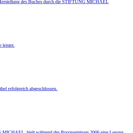
 die Herstellung des Buches durch die STIFTUNG MICHAEL
leistet.
el erfolgreich abgeschlossen.
NG MICHAEL, hielt während des Praxisseminars 2006 eine Lesung