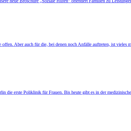
nsere neue Broschüre „Soziale Hilfen“ orientiert Familien zu Leistung
fe offen. Aber auch für die, bei denen noch Anfälle auftreten, ist viel
in die erste Poliklinik für Frauen. Bis heute gibt es in der medizinisc