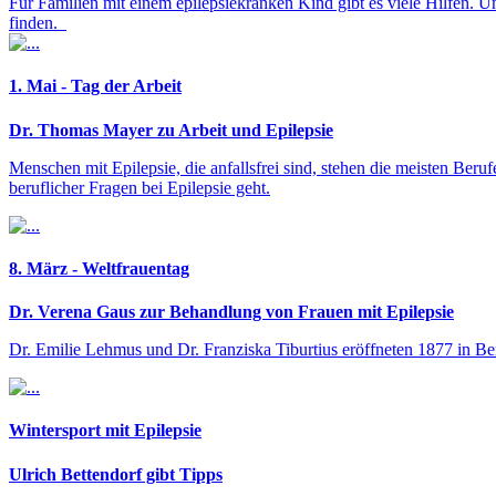
Für Familien mit einem epilepsiekranken Kind gibt es viele Hilfen. U
finden.
1. Mai - Tag der Arbeit
Dr. Thomas Mayer zu Arbeit und Epilepsie
Menschen mit Epilepsie, die anfallsfrei sind, stehen die meisten Beru
beruflicher Fragen bei Epilepsie geht.
8. März - Weltfrauentag
Dr. Verena Gaus zur Behandlung von Frauen mit Epilepsie
Dr. Emilie Lehmus und Dr. Franziska Tiburtius eröffneten 1877 in Berl
Wintersport mit Epilepsie
Ulrich Bettendorf gibt Tipps