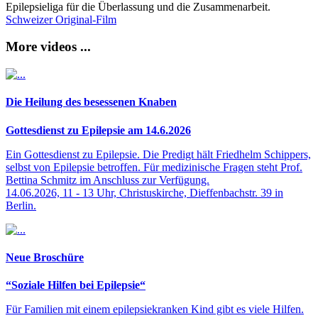
Epilepsieliga für die Überlassung und die Zusammenarbeit.
Schweizer Original-Film
More videos ...
Die Heilung des besessenen Knaben
Gottesdienst zu Epilepsie am 14.6.2026
Ein Gottesdienst zu Epilepsie. Die Predigt hält Friedhelm Schippers,
selbst von Epilepsie betroffen. Für medizinische Fragen steht Prof.
Bettina Schmitz im Anschluss zur Verfügung.
14.06.2026, 11 - 13 Uhr, Christuskirche, Dieffenbachstr. 39 in
Berlin.
Neue Broschüre
“Soziale Hilfen bei Epilepsie“
Für Familien mit einem epilepsiekranken Kind gibt es viele Hilfen.