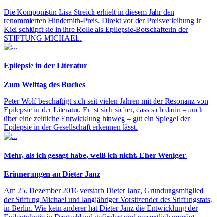
Die Komponistin Lisa Streich erhielt in diesem Jahr den
renommierten Hindemith-Preis. Direkt vor der Preisverleihung in
Kiel schlüpft sie in ihre Rolle als Epilepsie-Botschafterin der
STIFTUNG MICHAEL.
Epilepsie in der Literatur
Zum Welttag des Buches
Peter Wolf beschäftigt sich seit vielen Jahren mit der Resonanz von
Epilepsie in der Literatur. Er ist sich sicher, dass sich darin – auch
über eine zeitliche Entwicklung hinweg – gut ein Spiegel der
Epilepsie in der Gesellschaft erkennen lässt.
Mehr, als ich gesagt habe, weiß ich nicht. Eher Weniger.
Erinnerungen an Dieter Janz
Am 25. Dezember 2016 verstarb Dieter Janz, Gründungsmitglied
der Stiftung Michael und langjähriger Vorsitzender des Stiftungsrats,
in Berlin. Wie kein anderer hat Dieter Janz die Entwicklung der
Epileptologie in Deutschland gefördert und wesentlich geprägt.