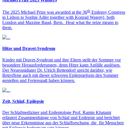
th
The 2025 Michael Prize was awarded at the 36
Epilepsy Congress
in Lisbon to Sophie Adler together with Konrad Wagstyl, both
London and Maxime Baud, Bern. Hear what the prize means to
them.
Hitze und Dravet-Syndrom
Kinder mit Dravet-Syndrom und ihre Eltern stellt der Sommer vor
besondere Herausforderungen, denn Hitze kann Anfälle auslösen.
Der Neuropädiater Dr. Ulrich Bettendorf spricht darüber, wie
Betroffene auch mit dieser schweren Epilepsieform den Sommer
genießen und Ferienspaß haben können.
Zeit, Schlaf, Epilepsie
Der Schlafmediziner und Epileptologe Prof. Ramin Khatami
erläutert Zusammenhänge von Schlaf und Epilepsie und berichtet
über neue Erkenntnisse aus der Schlafforschung, die für Menschen
mit Epilepsie bedeutsam sein können.