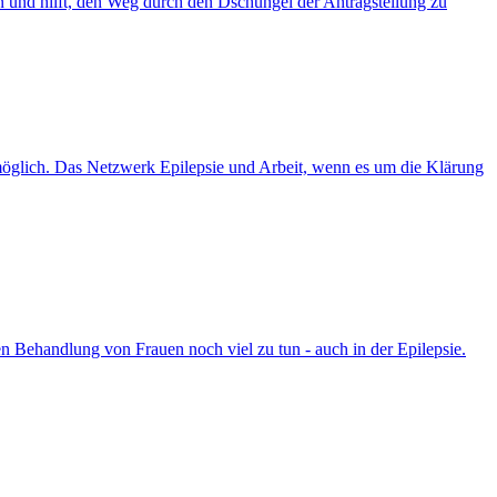
en und hilft, den Weg durch den Dschungel der Antragstellung zu
es möglich. Das Netzwerk Epilepsie und Arbeit, wenn es um die Klärung
hen Behandlung von Frauen noch viel zu tun - auch in der Epilepsie.