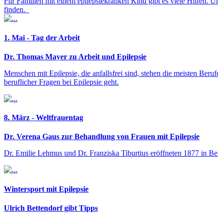
Für Familien mit einem epilepsiekranken Kind gibt es viele Hilfen. U
finden.
1. Mai - Tag der Arbeit
Dr. Thomas Mayer zu Arbeit und Epilepsie
Menschen mit Epilepsie, die anfallsfrei sind, stehen die meisten Beru
beruflicher Fragen bei Epilepsie geht.
8. März - Weltfrauentag
Dr. Verena Gaus zur Behandlung von Frauen mit Epilepsie
Dr. Emilie Lehmus und Dr. Franziska Tiburtius eröffneten 1877 in Berl
Wintersport mit Epilepsie
Ulrich Bettendorf gibt Tipps