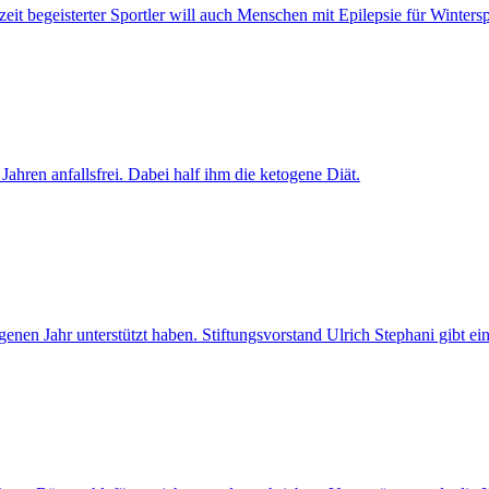
eit begeisterter Sportler will auch Menschen mit Epilepsie für Winterspo
hren anfallsfrei. Dabei half ihm die ketogene Diät.
 Jahr unterstützt haben. Stiftungsvorstand Ulrich Stephani gibt eine