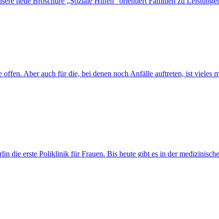
nsere neue Broschüre „Soziale Hilfen“ orientiert Familien zu Leistung
fe offen. Aber auch für die, bei denen noch Anfälle auftreten, ist viel
in die erste Poliklinik für Frauen. Bis heute gibt es in der medizinisc