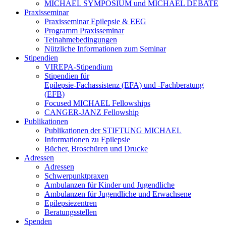
MICHAEL SYMPOSIUM und MICHAEL DEBATE
Praxisseminar
Praxisseminar Epilepsie & EEG
Programm Praxisseminar
Teinahmebedingungen
Nützliche Informationen zum Seminar
Stipendien
VIREPA-Stipendium
Stipendien für
Epilepsie-Fachassistenz (EFA) und -Fachberatung
(EFB)
Focused MICHAEL Fellowships
CANGER-JANZ Fellowship
Publikationen
Publikationen der STIFTUNG MICHAEL
Informationen zu Epilepsie
Bücher, Broschüren und Drucke
Adressen
Adressen
Schwerpunktpraxen
Ambulanzen für Kinder und Jugendliche
Ambulanzen für Jugendliche und Erwachsene
Epilepsiezentren
Beratungsstellen
Spenden