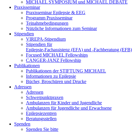
MICHAEL SYMPOSIUM und MICHAEL DEBATE
Praxisseminar
Praxisseminar Epilepsie & EEG
Programm Praxisseminar
Teinahmebedingungen
Nützliche Informationen zum Seminar
Stipendien
VIREPA-Stipendium
Stipendien für
Epilepsie-Fachassistenz (EFA) und -Fachberatung (EFB)
Focused MICHAEL Fellowships
CANGER-JANZ Fellowship
Publikationen
Publikationen der STIFTUNG MICHAEL
Informationen zu Epilepsie
Bücher, Broschüren und Drucke
Adressen
Adressen
Schwerpunktpraxen
Ambulanzen für Kinder und Jugendliche
Ambulanzen für Jugendliche und Erwachsene
Epilepsiezentren
Beratungsstellen
Spenden
Spenden Sie bitte