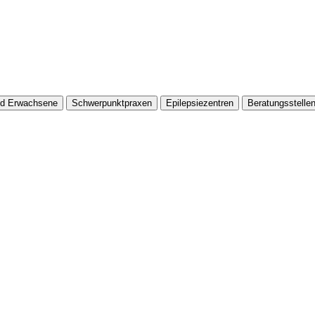
nd Erwachsene
Schwerpunktpraxen
Epilepsiezentren
Beratungsstelle