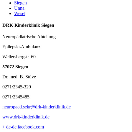
Siegen
Unna
Wesel
DRK-Kinderklinik Siegen
Neuropädiatrische Abteilung
Epilepsie-Ambulanz
Wellersbergstr. 60
57072 Siegen
Dr. med. B. Stüve
0271/2345-329
0271/2345485
neuropaed.sekr@drk-kinderklinik.de
www.drk-kinderklinik.de
+
de-de.facebook.com