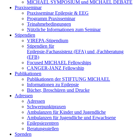
MICHAEL SYMPOSIUM und MICHAEL DEBATE
Praxisseminar
Praxisseminar Epilepsie & EEG
Programm Praxisseminar
Teinahmebedingungen
Nützliche Informationen zum Seminar
Stipendien
VIREPA-Stipendium
Stipendien für
Epilepsie-Fachassistenz (EFA) und -Fachberatung
(EFB)
Focused MICHAEL Fellowships
CANGER-JANZ Fellowship
Publikationen
Publikationen der STIFTUNG MICHAEL
Informationen zu Epilepsie
Bücher, Broschüren und Drucke
Adressen
Adressen
Schwerpunktpraxen
Ambulanzen für Kinder und Jugendliche
Ambulanzen für Jugendliche und Erwachsene
Epilepsiezentren
Beratungsstellen
Spenden